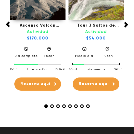
Tou
fú,
Ascenso Volcán
Tour 3 Saltos de
Villarrica - Pucón
Palguin - Pucón
Actividad
Actividad
l
$170.000
$54.000
D
a
Día completo
Pucón
Medio día
Pucón
Fáci
Fácil
Intermedio
Difícil
Fácil
Intermedio
Difícil
fícil
Reserva aqui
Reserva aqui