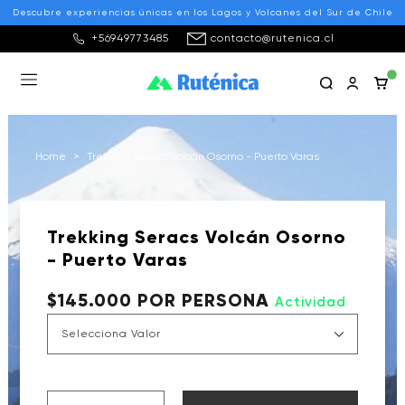
Descubre experiencias únicas en los Lagos y Volcanes del Sur de Chile
+56949773485
contacto@rutenica.cl
Home
>
Trekking Seracs Volcán Osorno - Puerto Varas
Trekking Seracs Volcán Osorno
- Puerto Varas
$145.000 POR PERSONA
Actividad