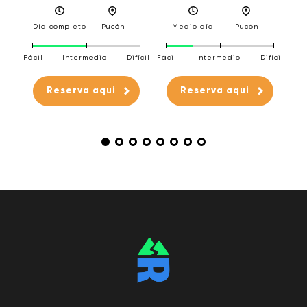
D
a
Día completo
Pucón
Medio día
Pucón
Fáci
Fácil
Intermedio
Difícil
Fácil
Intermedio
Difícil
fícil
Reserva aqui
Reserva aqui