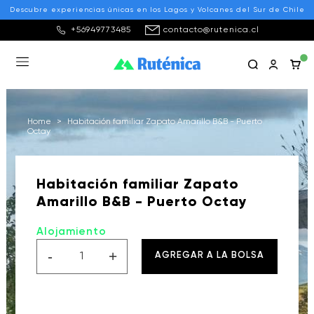
Descubre experiencias únicas en los Lagos y Volcanes del Sur de Chile
+56949773485
contacto@rutenica.cl
Home
>
Habitación familiar Zapato Amarillo B&B - Puerto
Octay
Habitación familiar Zapato
Amarillo B&B - Puerto Octay
Alojamiento
-
+
AGREGAR A LA BOLSA