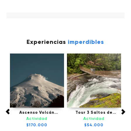
Experiencias
imperdibles
Tou
fú,
Ascenso Volcán
Tour 3 Saltos de
Villarrica - Pucón
Palguin - Pucón
Actividad
Actividad
l
$170.000
$54.000