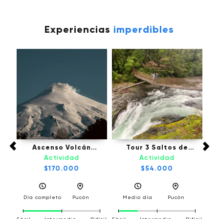
Experiencias
imperdibles
Tou
fú,
Ascenso Volcán
Tour 3 Saltos de
Villarrica - Pucón
Palguin - Pucón
Actividad
Actividad
l
$170.000
$54.000
D
a
Día completo
Pucón
Medio día
Pucón