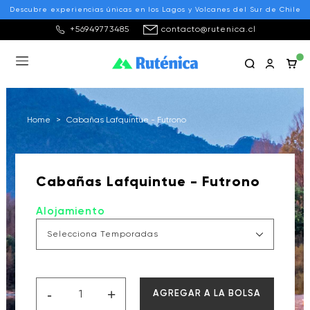
Descubre experiencias únicas en los Lagos y Volcanes del Sur de Chile
+56949773485
contacto@rutenica.cl
Home
>
Cabañas Lafquintue - Futrono
Cabañas Lafquintue - Futrono
Alojamiento
-
+
AGREGAR A LA BOLSA