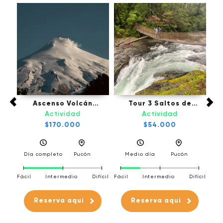
fú,
Ascenso Volcán
Tour 3 Saltos de
Tou
Villarrica - Pucón
Palguin - Pucón
Actividad
Actividad
l
$170.000
$54.000
a
Día completo
Pucón
Medio día
Pucón
D
Fácil
Intermedio
Difícil
Fácil
Intermedio
Difícil
Fáci
fícil
Reserva aqui
Reserva aqui