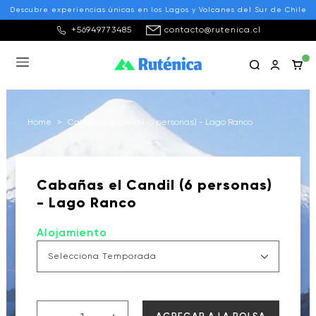
Descubre experiencias únicas en los Lagos y Volcanes del Sur de Chile
+56949773485
contacto@rutenica.cl
Home
>
Cabañas el Candil (6 personas) - Lago Ranco
Cabañas el Candil (6 personas)
- Lago Ranco
Alojamiento