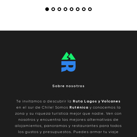
Sobre nosotros
/pages/quienes-somos
Te invitamos a descubrir la
Ruta Lagos y Volcanes
en el sur de Chile! Somos
Ruténica
y conocemos la
zona y su riqueza turística mejor que nadie. Ven con
nosotros y encuentra las mejores alternativas de
alojamientos, panoramas y restaurantes para todos
los gustos y presupuestos. Puedes armar tu viaje