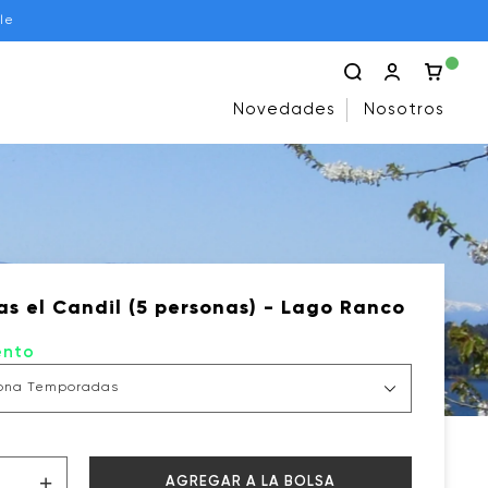
le
Novedades
Nosotros
s el Candil (5 personas) - Lago Ranco
ento
+
AGREGAR A LA BOLSA