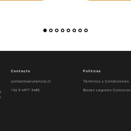
Contacto
Políticas
contacto@rutenica.cl
Términos y Condiciones
+56 9 4977 3485
Bases Legales Concurso
y
r