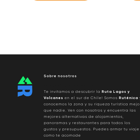
Sobre nosotros
/pages/quienes-somos
Te invitamos a descubrir la
Ruta Lagos y
Volcanes
en el sur de Chile! Somos
Ruténica
conocemos la zona y su riqueza turística mejo
que nadie. Ven con nosotros y encuentra las
mejores alternativas de alojamientos,
panoramas y restaurantes para todos los
gustos y presupuestos. Puedes armar tu viaje
como te acomode