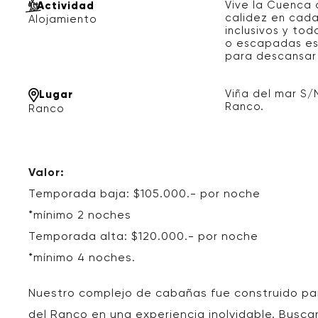
Vive la Cuenca 
Actividad
calidez en cad
Alojamiento
inclusivos y to
o escapadas esp
para descansar 
Viña del mar S/
Lugar
Ranco.
Ranco
Valor:
Temporada baja: $105.000.- por noche
*mínimo 2 noches
Temporada alta:
$120.000.-
por noche
*mínimo 4 noches.
Nuestro complejo de cabañas fue construido par
del Ranco en una experiencia inolvidable. Busc