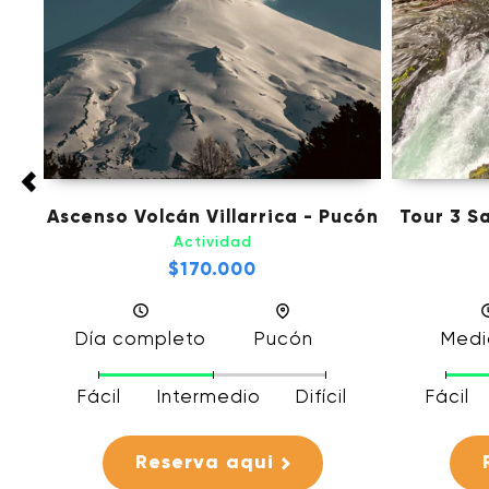
tad
Ascenso Volcán Villarrica - Pucón
Tour 3 S
Actividad
$170.000
Día completo
Pucón
Medi
Fácil
Intermedio
Difícil
Fácil
Reserva aqui