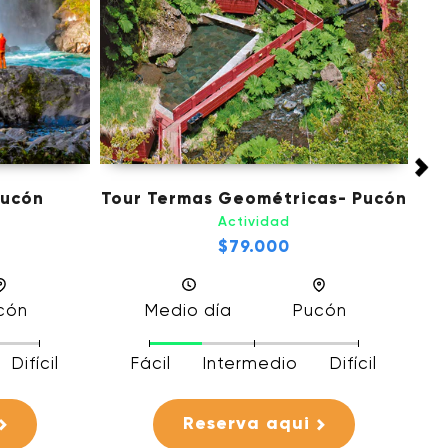
T
Pucón
Tour Termas Geométricas- Pucón
Actividad
$79.000
cón
Medio día
Pucón
Difícil
Fácil
Intermedio
Difícil
Reserva aqui