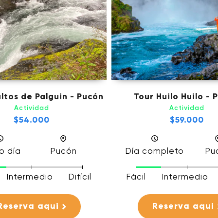
altos de Palguin - Pucón
Tour Huilo Huilo - 
Actividad
Actividad
$54.000
$59.000
o día
Pucón
Día completo
Pu
Intermedio
Difícil
Fácil
Intermedio
Reserva aqui
Reserva aqui