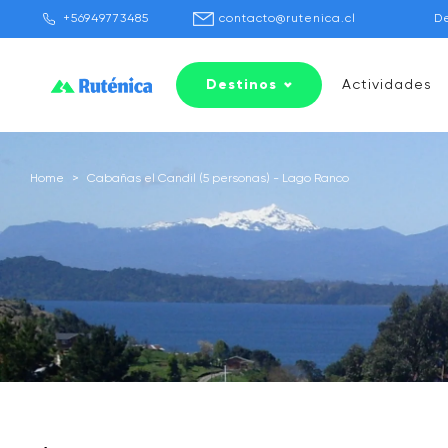
+56949773485
contacto@rutenica.cl
D
Destinos
Actividades
Home
>
Cabañas el Candil (5 personas) - Lago Ranco