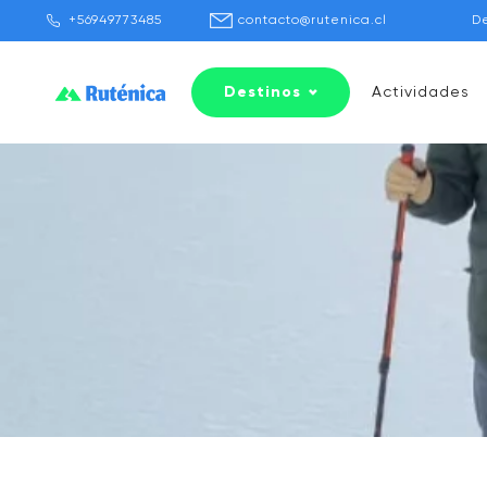
+56949773485
contacto@rutenica.cl
D
Destinos
Actividades