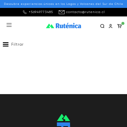
Descubre experiencias únicas en los Lagos y Volcanes del Sur de Chile
+56949773485
contacto@rutenica.cl
Vive Pellaifa
Filtrar