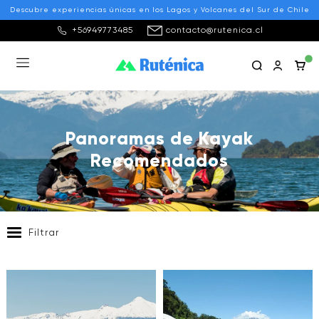
Descubre experiencias únicas en los Lagos y Volcanes del Sur de Chile
+56949773485
contacto@rutenica.cl
Panoramas de Kayak
Recomendados
Filtrar