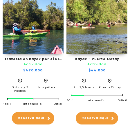
Travesía en kayak por el Río
Kayak - Puerto Octay
Maullín - 3 días / 2 noches
Actividad
Actividad
$470.000
$44.000
3 días y 2
Llanquihue
2 - 2,5 horas
Puerto Octay
noches
Fácil
Intermedio
Difícil
Fácil
Intermedio
Difícil
Reserva aqui
Reserva aqui