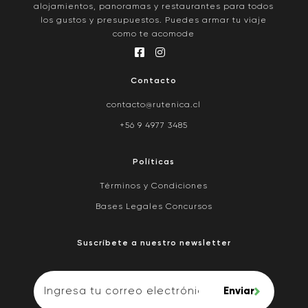
alojamientos, panoramas y restaurantes para todos
los gustos y presupuestos. Puedes armar tu viaje
como te acomode
Contacto
contacto@rutenica.cl
+56 9 4977 3485
Políticas
Términos y Condiciones
Bases Legales Concursos
Suscríbete a nuestro newsletter
Enviar