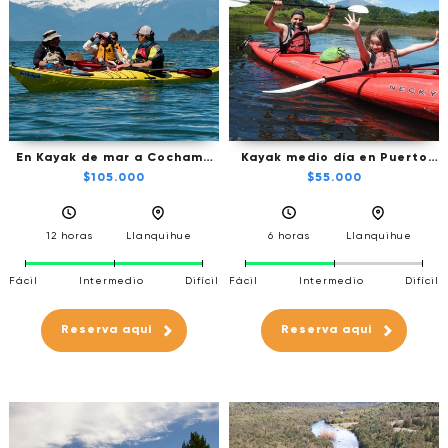
En Kayak de mar a Cochamó
Kayak medio día en Puerto
Full Day en el 1er Fiordo de la
Varas
$105.000
$55.000
Patagonia
12 horas
Llanquihue
6 horas
Llanquihue
Fácil
Intermedio
Difícil
Fácil
Intermedio
Difícil
Reserva aqui
Reserva aqui