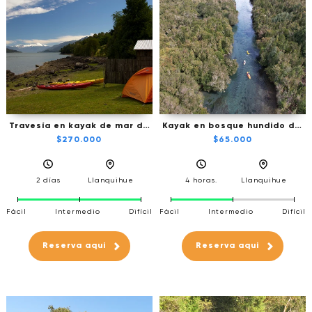
Travesía en kayak de mar de
Kayak en bosque hundido del
2 días en el 1er fiordo de la
Río Maullín - Ruta origen del
$270.000
$65.000
Patagonia
Maullín
2 días
Llanquihue
4 horas.
Llanquihue
Fácil
Intermedio
Difícil
Fácil
Intermedio
Difícil
Reserva aqui
Reserva aqui