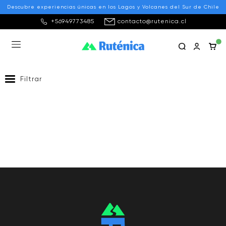
Descubre experiencias únicas en los Lagos y Volcanes del Sur de Chile
+56949773485
contacto@rutenica.cl
Panoramas de Kayak
Recomendados
Filtrar