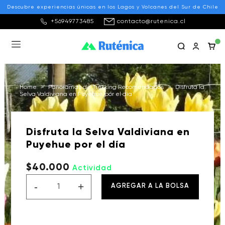
Descubre experiencias únicas en los Lagos y Volcanes del Sur de Chile
+56949773485
contacto@rutenica.cl
Home
>
Panoramas de Trekking Recomendados
>
Disfruta la
Selva Valdiviana en Puyehue por el día
Disfruta la Selva Valdiviana en
Puyehue por el día
$40.000
Actividad
-
+
AGREGAR A LA BOLSA