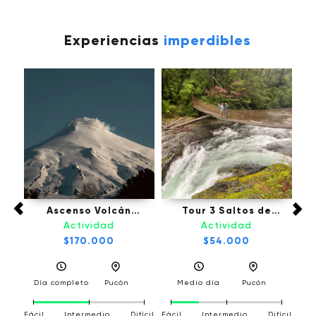
Experiencias
imperdibles
fú,
Ascenso Volcán
Tour 3 Saltos de
Tou
Villarrica - Pucón
Palguin - Pucón
Actividad
Actividad
l
$170.000
$54.000
a
Día completo
Pucón
Medio día
Pucón
D
Fácil
Intermedio
Difícil
Fácil
Intermedio
Difícil
Fáci