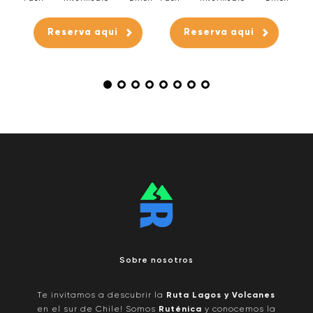
fícil
Reserva aqui
Reserva aqui
Sobre nosotros
/pages/quienes-somos
Te invitamos a descubrir la
Ruta Lagos y Volcanes
en el sur de Chile! Somos
Ruténica
y conocemos la