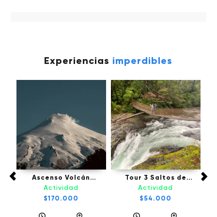
Experiencias
imperdibles
Tou
fú,
Ascenso Volcán
Tour 3 Saltos de
Villarrica - Pucón
Palguin - Pucón
Actividad
Actividad
l
$170.000
$54.000