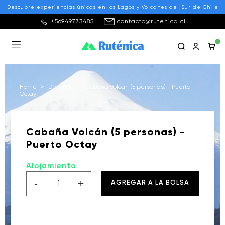
Descubre experiencias únicas en los Lagos y Volcanes del Sur de Chile
+56949773485
contacto@rutenica.cl
Home
>
Destinos
>
Cabaña Volcán (5 personas) - Puerto
Octay
Cabaña Volcán (5 personas) -
Puerto Octay
Alojamiento
-
+
AGREGAR A LA BOLSA