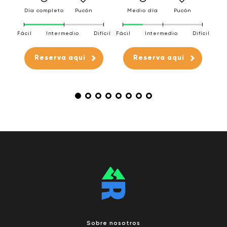
D
a
Día completo
Pucón
Medio día
Pucón
Fáci
Fácil
Intermedio
Difícil
Fácil
Intermedio
Difícil
fícil
Reserva aqui
Reserva aqui
Sobre nosotros