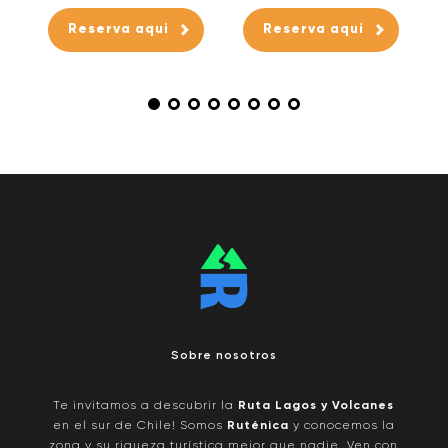
Reserva aqui
Reserva aqui
Sobre nosotros
/pages/quienes-somos
Te invitamos a descubrir la
Ruta Lagos y Volcanes
en el sur de Chile! Somos
Ruténica
y conocemos la
zona y su riqueza turística mejor que nadie. Ven con