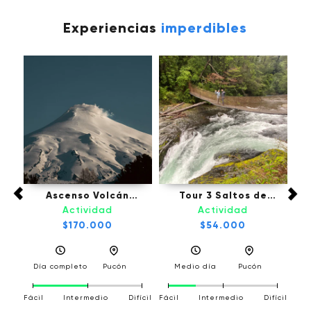
Experiencias
imperdibles
fú,
Ascenso Volcán
Tour 3 Saltos de
Tou
Villarrica - Pucón
Palguin - Pucón
Actividad
Actividad
l
$170.000
$54.000
a
Día completo
Pucón
Medio día
Pucón
D
Fácil
Intermedio
Difícil
Fácil
Intermedio
Difícil
Fáci
fícil