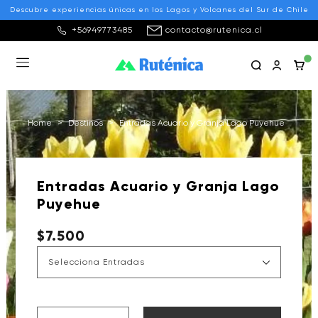
Descubre experiencias únicas en los Lagos y Volcanes del Sur de Chile
+56949773485
contacto@rutenica.cl
Home
>
Destinos
>
Entradas Acuario y Granja Lago Puyehue
Entradas Acuario y Granja Lago
Puyehue
$7.500