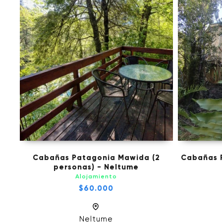
Cabañas Patagonia Mawida (2
Cabañas 
personas) - Neltume
Alojamiento
$60.000
Neltume