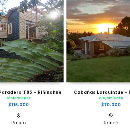
Paradero T85 - Riñinahue
Cabañas Lafquintue - 
Alojamiento
Alojamiento
$115.000
$70.000
Ranco
Ranco