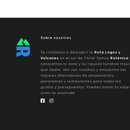
Sobre nosotros
/pages/quienes-somos
Te invitamos a descubrir la
Ruta Lagos y
Volcanes
en el sur de Chile! Somos
Ruténica
conocemos la zona y su riqueza turística mejo
que nadie. Ven con nosotros y encuentra las
mejores alternativas de alojamientos,
panoramas y restaurantes para todos los
gustos y presupuestos. Puedes armar tu viaje
como te acomode