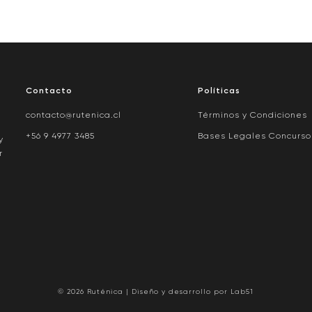
Contacto
Políticas
contacto@rutenica.cl
Términos y Condiciones
+56 9 4977 3485
Bases Legales Concurso
y
r
© 2026 Ruténica | Diseño y desarrollo por
Lab51