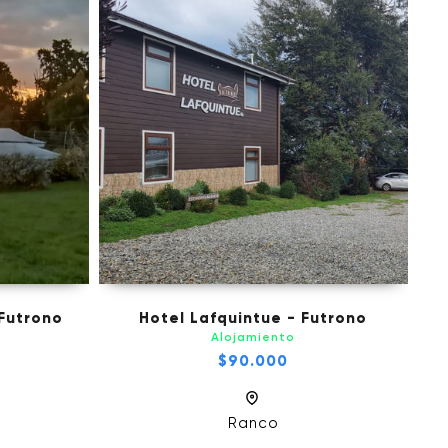
Futrono
Hotel Lafquintue - Futrono
Alojamiento
$90.000
Ranco