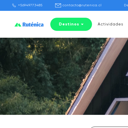
+56949773485
contacto@rutenica.cl
D
Destinos
Actividades