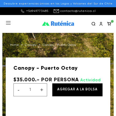
Descubre experiencias únicas en los Lagos y Volcanes del Sur de Chile
+56949773485
contacto@rutenica.cl
Home
>
Canopy
>
Canopy - Puerto Octay
Canopy - Puerto Octay
$35.000.- POR PERSONA
Actividad
-
+
AGREGAR A LA BOLSA