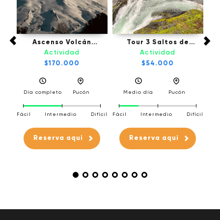
fú,
Ascenso Volcán
Tour 3 Saltos de
Tou
Villarrica - Pucón
Palguin - Pucón
Actividad
Actividad
l
$170.000
$54.000
a
Día completo
Pucón
Medio día
Pucón
D
Fácil
Intermedio
Difícil
Fácil
Intermedio
Difícil
Fáci
fícil
Reserva aqui
Reserva aqui