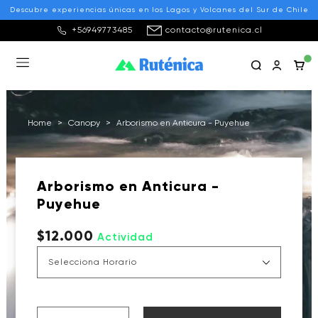
Descubre experiencias únicas en los Lagos y Volcanes del Sur de Chile
+56949773485
contacto@rutenica.cl
Home
>
Canopy
>
Arborismo en Anticura - Puyehue
Arborismo en Anticura -
Puyehue
$12.000
Actividad