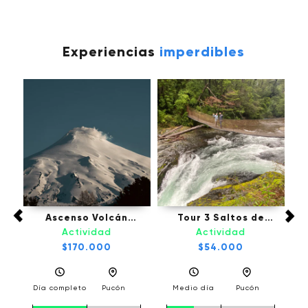
Experiencias
imperdibles
fú,
Ascenso Volcán
Tour 3 Saltos de
Tou
Villarrica - Pucón
Palguin - Pucón
Actividad
Actividad
l
$170.000
$54.000
a
Día completo
Pucón
Medio día
Pucón
D