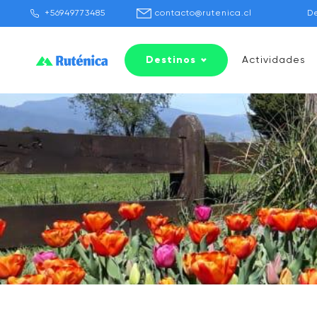
+56949773485
contacto@rutenica.cl
D
Destinos
Actividades