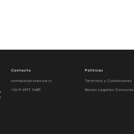
Contacto
Políticas
contacto@rutenica.cl
Términos y Condiciones
+56 9 4977 3485
Bases Legales Concurso
y
r