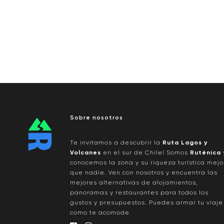
Sobre nosotros
/pages/quienes-somos
Te invitamos a descubrir la
Ruta Lagos y
Volcanes
en el sur de Chile! Somos
Ruténica
conocemos la zona y su riqueza turística mejo
que nadie. Ven con nosotros y encuentra las
mejores alternativas de alojamientos,
panoramas y restaurantes para todos los
gustos y presupuestos. Puedes armar tu viaje
como te acomode