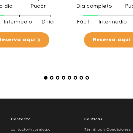
o día
Pucón
Día completo
Pu
Intermedio
Difícil
Fácil
Intermedio
Reserva aqui
Reserva aqui
Contacto
Políticas
contacto@rutenica.cl
Términos y Condiciones