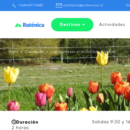
+56949773485
contacto@rutenica.cl
D
Destinos
Actividades
Home
>
Cabalgata
>
Cabalgata por el río Gol Gol - Puyehue
Salidas 9:30 y 1
Duración
2 horas