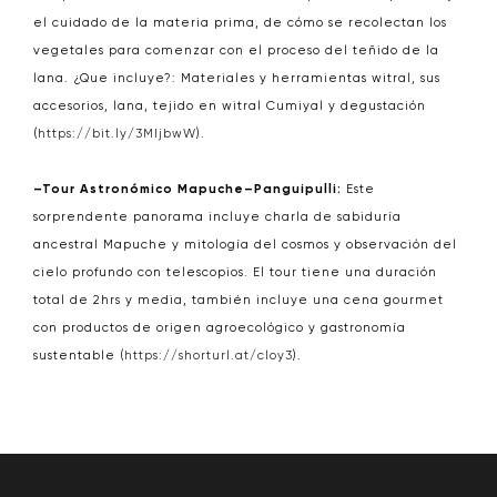
el cuidado de la materia prima, de cómo se recolectan los
vegetales para comenzar con el proceso del teñido de la
lana. ¿Que incluye?: Materiales y herramientas witral, sus
accesorios, lana, tejido en witral Cumiyal y degustación
(
https://bit.ly/3MIjbwW
).
–Tour Astronómico Mapuche–Panguipulli:
Este
sorprendente panorama incluye charla de sabiduría
ancestral Mapuche y mitología del cosmos y observación del
cielo profundo con telescopios. El tour tiene una duración
total de 2hrs y media, también incluye una cena gourmet
con productos de origen agroecológico y gastronomía
sustentable (
https://shorturl.at/cloy3
).