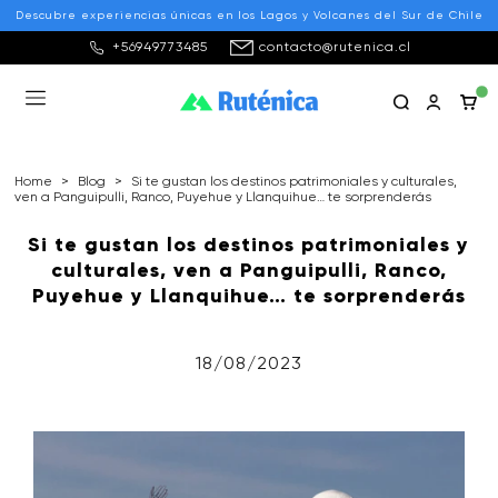
Descubre experiencias únicas en los Lagos y Volcanes del Sur de Chile
+56949773485
contacto@rutenica.cl
Home
>
Blog
>
Si te gustan los destinos patrimoniales y culturales,
ven a Panguipulli, Ranco, Puyehue y Llanquihue… te sorprenderás
Si te gustan los destinos patrimoniales y
culturales, ven a Panguipulli, Ranco,
Puyehue y Llanquihue… te sorprenderás
18/08/2023