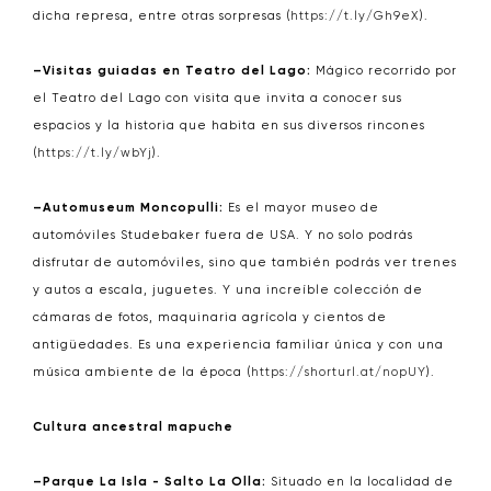
dicha represa, entre otras sorpresas (
https://t.ly/Gh9eX
).
–Visitas guiadas en Teatro del Lago:
Mágico recorrido por
el Teatro del Lago con visita que invita a conocer sus
espacios y la historia que habita en sus diversos rincones
(
https://t.ly/wbYj
).
–Automuseum Moncopulli:
Es el mayor museo de
automóviles Studebaker fuera de USA. Y no solo podrás
disfrutar de automóviles, sino que también podrás ver trenes
y autos a escala, juguetes. Y una increíble colección de
cámaras de fotos, maquinaria agrícola y cientos de
antigüedades. Es una experiencia familiar única y con una
música ambiente de la época (
https://shorturl.at/nopUY
).
Cultura ancestral mapuche
–Parque La Isla - Salto La Olla:
Situado en la localidad de