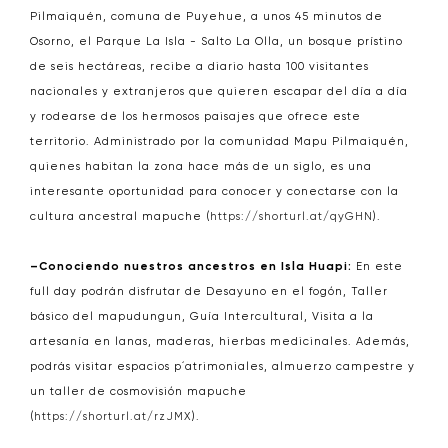
Pilmaiquén, comuna de Puyehue, a unos 45 minutos de
Osorno, el Parque La Isla - Salto La Olla, un bosque prístino
de seis hectáreas, recibe a diario hasta 100 visitantes
nacionales y extranjeros que quieren escapar del día a día
y rodearse de los hermosos paisajes que ofrece este
territorio. Administrado por la comunidad Mapu Pilmaiquén,
quienes habitan la zona hace más de un siglo, es una
interesante oportunidad para conocer y conectarse con la
cultura ancestral mapuche (
https://shorturl.at/qyGHN
).
–Conociendo nuestros ancestros en Isla Huapi:
En este
full day podrán disfrutar de Desayuno en el fogón, Taller
básico del mapudungun, Guía Intercultural, Visita a la
artesanía en lanas, maderas, hierbas medicinales. Además,
podrás visitar espacios p´atrimoniales, almuerzo campestre y
un taller de cosmovisión mapuche
(
https://shorturl.at/rzJMX
).