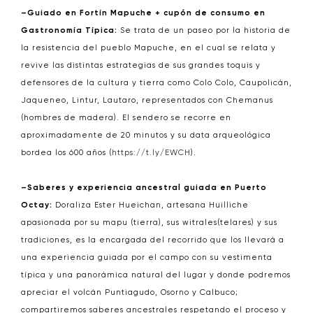
–Guiado en Fortín Mapuche + cupón de consumo en
Gastronomía Típica:
Se trata de un paseo por la historia de
la resistencia del pueblo Mapuche, en el cual se relata y
revive las distintas estrategias de sus grandes toquis y
defensores de la cultura y tierra como Colo Colo, Caupolicán,
Jaqueneo, Lintur, Lautaro, representados con Chemanus
(hombres de madera). El sendero se recorre en
aproximadamente de 20 minutos y su data arqueológica
bordea los 600 años (
https://t.ly/EWCH
).
–Saberes y experiencia ancestral guiada en Puerto
Octay:
Doraliza Ester Hueichan, artesana Huilliche
apasionada por su mapu (tierra), sus witrales(telares) y sus
tradiciones, es la encargada del recorrido que los llevará a
una experiencia guiada por el campo con su vestimenta
típica y una panorámica natural del lugar y donde podremos
apreciar el volcán Puntiagudo, Osorno y Calbuco;
compartiremos saberes ancestrales respetando el proceso y