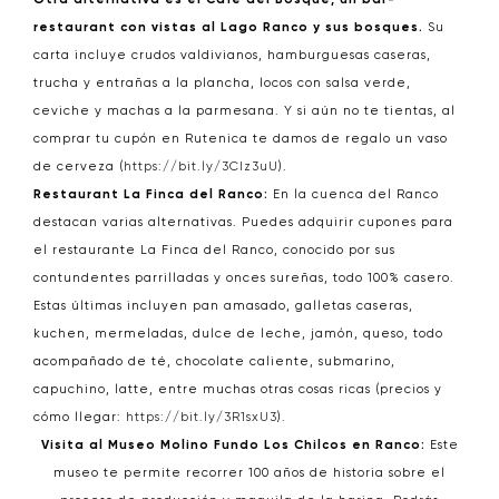
restaurant con vistas al Lago Ranco y sus bosques.
Su
carta incluye crudos valdivianos, hamburguesas caseras,
trucha y entrañas a la plancha, locos con salsa verde,
ceviche y machas a la parmesana. Y si aún no te tientas, al
comprar tu cupón en Rutenica te damos de regalo un vaso
de cerveza (
https://bit.ly/3CIz3uU
).
Restaurant La Finca del Ranco:
En la cuenca del Ranco
destacan varias alternativas. Puedes adquirir cupones para
el restaurante La Finca del Ranco, conocido por sus
contundentes parrilladas y onces sureñas, todo 100% casero.
Estas últimas incluyen pan amasado, galletas caseras,
kuchen, mermeladas, dulce de leche, jamón, queso, todo
acompañado de té, chocolate caliente, submarino,
capuchino, latte, entre muchas otras cosas ricas (precios y
cómo llegar:
https://bit.ly/3R1sxU3
).
Visita al Museo Molino Fundo Los Chilcos en Ranco:
Este
museo te permite recorrer 100 años de historia sobre el