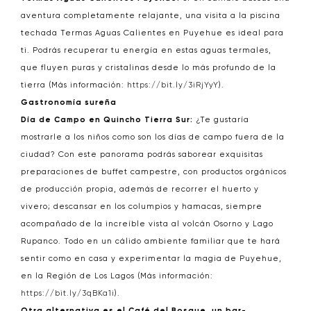
aventura completamente relajante, una visita a la piscina
techada Termas Aguas Calientes en Puyehue es ideal para
ti. Podrás recuperar tu energía en estas aguas termales,
que fluyen puras y cristalinas desde lo más profundo de la
tierra (Más información:
https://bit.ly/3iRjYyY
).
Gastronomía sureña
Día de Campo en Quincho Tierra Sur:
¿Te gustaría
mostrarle a los niños como son los días de campo fuera de la
ciudad? Con este panorama podrás saborear exquisitas
preparaciones de buffet campestre, con productos orgánicos
de producción propia, además de recorrer el huerto y
vivero; descansar en los columpios y hamacas, siempre
acompañado de la increíble vista al volcán Osorno y Lago
Rupanco. Todo en un cálido ambiente familiar que te hará
sentir como en casa y experimentar la magia de Puyehue,
en la Región de Los Lagos (Más información:
https://bit.ly/3qBKa1i
).
Otra alternativa es el Café del Bosque, un bar-