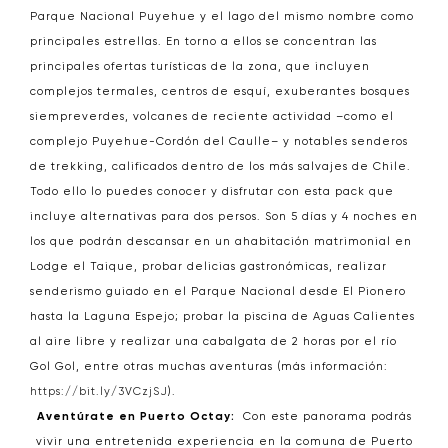
Parque Nacional Puyehue y el lago del mismo nombre como
principales estrellas. En torno a ellos se concentran las
principales ofertas turísticas de la zona, que incluyen
complejos termales, centros de esquí, exuberantes bosques
siempreverdes, volcanes de reciente actividad ­–como el
complejo Puyehue-Cordón del Caulle– y notables senderos
de trekking, calificados dentro de los más salvajes de Chile.
Todo ello lo puedes conocer y disfrutar con esta pack que
incluye alternativas para dos persos. Son 5 días y 4 noches en
los que podrán descansar en un ahabitación matrimonial en
Lodge el Taique, probar delicias gastronómicas, realizar
senderismo guiado en el Parque Nacional desde El Pionero
hasta la Laguna Espejo; probar la piscina de Aguas Calientes
al aire libre y realizar una cabalgata de 2 horas por el río
Gol Gol, entre otras muchas aventuras (más información:
https://bit.ly/3VCzjSJ
).
Aventúrate en Puerto Octay:
Con este panorama podrás
vivir una entretenida experiencia en la comuna de Puerto