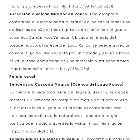
marcha y almuerzo (más info:
https://bit.ly/3Bh3Z31
).
Ascensión a volcán Mirador en Ranco:
Esta escapada
contempla el ascenso hasta el cráter del volcán Mirador, uno
de los más de 60 centros eruptivos que conforman el grupo
volcánico Carrán –Los Venados. Ubicado en medio del
bosque nativo, al sureste del Lago Ranco, se puede apreciar
cómo el flujo de lava reventó por un costado y escurrió hacia
el valle, todo enmarcado en una increíble vista panorámica
(Más información:
https://bit.ly/3BiJO5q
).
Relajo total
Senderismo Cascada Mágica (Cuenca del Lago Ranco):
Su nombre lo dice todo. Ante de llegar al destino, se deben
recorrer 2 kilómetros de bosque en medio de la naturaleza.
El esfuerzo lo vale, ya que el premio es contemplar esta
hermosa maravilla de la naturaleza, llena de energía
positiva que irradia a quienes la visitan (más información:
https://bit.ly/3PdtOrk
).
Termas Aguas Calientes Puyehue:
Si en cambio buscas una