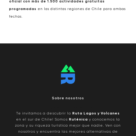
oficial con más de 1.500 actividades gratuitas
programadas
en las distintas regiones de Chile para ambas
fechas.
Sobre nosotros
/pages/quienes-somos
Te invitamos a descubrir la
Ruta Lagos y Volcanes
en el sur de Chile! Somos
Ruténica
y conocemos la
zona y su riqueza turística mejor que nadie. Ven con
nosotros y encuentra las mejores alternativas de