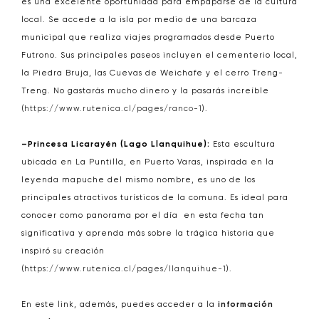
es una excelente oportunidad para empaparse de la cultura
local. Se accede a la isla por medio de una barcaza
municipal que realiza viajes programados desde Puerto
Futrono. Sus principales paseos incluyen el cementerio local,
la Piedra Bruja, las Cuevas de Weichafe y el cerro Treng-
Treng. No gastarás mucho dinero y la pasarás increíble
(
https://www.rutenica.cl/pages/ranco-1
).
–Princesa Licarayén (Lago Llanquihue):
Esta escultura
ubicada en La Puntilla, en Puerto Varas, inspirada en la
leyenda mapuche del mismo nombre, es uno de los
principales atractivos turísticos de la comuna. Es ideal para
conocer como panorama por el día en esta fecha tan
significativa y aprenda más sobre la trágica historia que
inspiró su creación
(
https://www.rutenica.cl/pages/llanquihue-1
).
En este link, además, puedes acceder a la
información