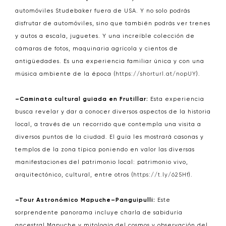
automóviles Studebaker fuera de USA. Y no solo podrás
disfrutar de automóviles, sino que también podrás ver trenes
y autos a escala, juguetes. Y una increíble colección de
cámaras de fotos, maquinaria agrícola y cientos de
antigüedades. Es una experiencia familiar única y con una
música ambiente de la época (
https://shorturl.at/nopUY
).
–Caminata cultural guiada en Frutillar:
Esta experiencia
busca revelar y dar a conocer diversos aspectos de la historia
local, a través de un recorrido que contempla una visita a
diversos puntos de la ciudad. El guía les mostrará casonas y
templos de la zona típica poniendo en valor las diversas
manifestaciones del patrimonio local: patrimonio vivo,
arquitectónico, cultural, entre otros (
https://t.ly/625Hf
).
–Tour Astronómico Mapuche–Panguipulli:
Este
sorprendente panorama incluye charla de sabiduría
ancestral Mapuche y mitología del cosmos y observación del