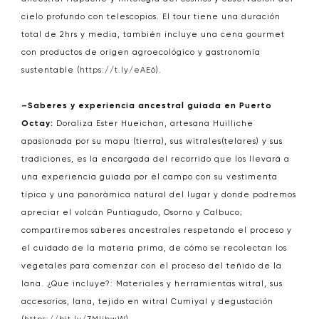
cielo profundo con telescopios. El tour tiene una duración
total de 2hrs y media, también incluye una cena gourmet
con productos de origen agroecológico y gastronomía
sustentable (
https://t.ly/eAE6
).
–Saberes y experiencia ancestral guiada en Puerto
Octay:
Doraliza Ester Hueichan, artesana Huilliche
apasionada por su mapu (tierra), sus witrales(telares) y sus
tradiciones, es la encargada del recorrido que los llevará a
una experiencia guiada por el campo con su vestimenta
típica y una panorámica natural del lugar y donde podremos
apreciar el volcán Puntiagudo, Osorno y Calbuco;
compartiremos saberes ancestrales respetando el proceso y
el cuidado de la materia prima, de cómo se recolectan los
vegetales para comenzar con el proceso del teñido de la
lana. ¿Que incluye?: Materiales y herramientas witral, sus
accesorios, lana, tejido en witral Cumiyal y degustación