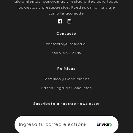
alojamientos, panoramas y restaurantes para todos
los gustos y presupuestos. Puedes armar tu viaje
como te acomode
Contacto
contacto@rutenica.cl
+56 9 4977 3485
Políticas
Términos y Condiciones
Bases Legales Concursos
Suscríbete a nuestro newsletter
Enviar