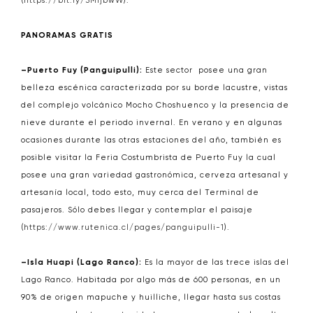
(
https://bit.ly/3MIjbwW
).
PANORAMAS GRATIS
–Puerto Fuy (Panguipulli):
Este sector posee una gran
belleza escénica caracterizada por su borde lacustre, vistas
del complejo volcánico Mocho Choshuenco y la presencia de
nieve durante el periodo invernal. En verano y en algunas
ocasiones durante las otras estaciones del año, también es
posible visitar la Feria Costumbrista de Puerto Fuy la cual
posee una gran variedad gastronómica, cerveza artesanal y
artesanía local, todo esto, muy cerca del Terminal de
pasajeros. Sólo debes llegar y contemplar el paisaje
(
https://www.rutenica.cl/pages/panguipulli-1
).
–Isla Huapi (Lago Ranco):
Es la mayor de las trece islas del
Lago Ranco. Habitada por algo más de 600 personas, en un
90% de origen mapuche y huilliche, llegar hasta sus costas